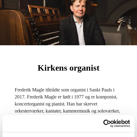
Kirkens organist
Frederik Magle tiltrådte som organist i Sankt Pauls i
2017. Frederik Magle er født i 1977 og er komponist,
koncertorganist og pianist. Han har skrevet
orkesterværker, kantater, kammermusik og soloværker,
især for orgel, deriblandt flere kompositioner på
bestilling af det danske kongehus. Fra Kongehuset har
Frederik Magle desuden modtaget flere legater til støtte