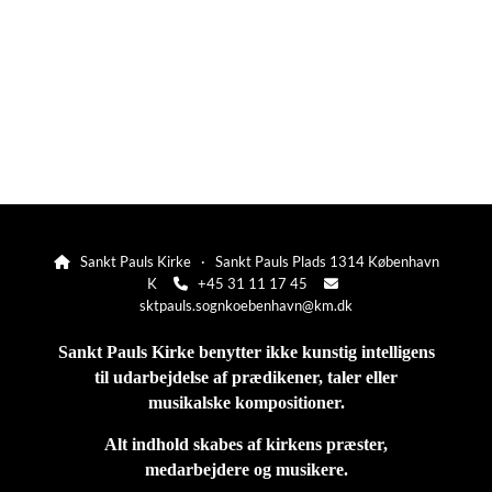
Sankt Pauls Kirke · Sankt Pauls Plads 1314 København

K
+45 31 11 17 45


sktpauls.sognkoebenhavn@km.dk
Sankt Pauls Kirke benytter ikke kunstig intelligens
til udarbejdelse af prædikener, taler eller
musikalske kompositioner.
Alt indhold skabes af kirkens præster,
medarbejdere og musikere.