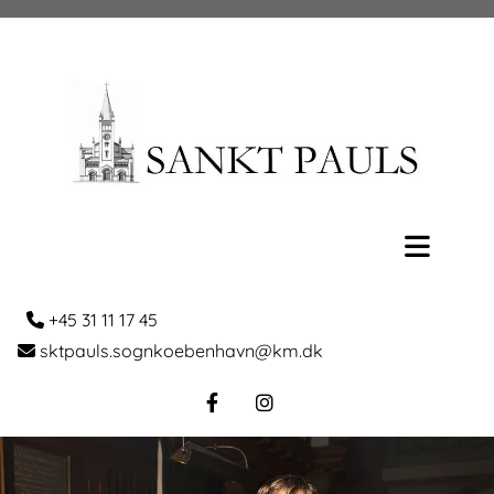
+45 31 11 17 45

sktpauls.sognkoebenhavn@km.dk
