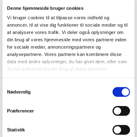
af sit arbejde.
Denne hjemmeside bruger cookies
Frederik Magle blev også bedt om at komponere et
Vi bruger cookies til at tilpasse vores indhold og
værk i anledning af orgelbyggeren Frobenius’ 100-års
annoncer, til at vise dig funktioner til sociale medier og til
jubilæum, hvilket resulterede i kompositionen ”Viva
at analysere vores trafik. Vi deler også oplysninger om
Voce”.
din brug af vores hjemmeside med vores partnere inden
Frederik Magle laver også filmmusik og har blandt
for sociale medier, annonceringspartnere og
andet komponeret musikken til en dokumentar om den
analysepartnere. Vores partnere kan kombinere disse
danske forfatter Tove Ditlevsen. Sidst, men ikke
data med andre oplysninger, du har givet dem, eller som
mindst, er Frederik Magle en af Danmarks dygtigste
de har indsamlet fra din brug af deres tjenester.
improvisatorer på både orgel og flygel.
S
Frederik Magle har gennem årene opbygget
Nødvendig
a
international anerkendelse for sine værker og hans
fanfare for orgel og trompet ”Den yndigste rose er
m
funden” spilles flere gange om året i kirker og til
t
Præferencer
koncerter verden over. I 2020 blev værket opført til The
y
American Guild of Organists National Convention i
k
Atlanta af Jens Korndörfer.
k
Statistik
e