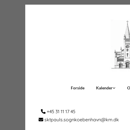
Forside
Kalender
O
+45 31 11 17 45

sktpauls.sognkoebenhavn@km.dk
