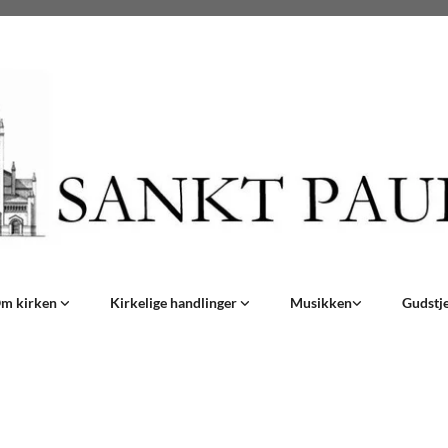
m kirken
Kirkelige handlinger
Musikken
Gudstj