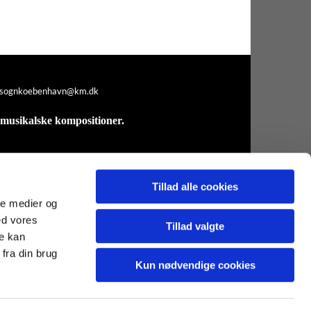
.sognkoebenhavn@km.dk
r musikalske kompositioner.
Tillad alle cookies
ale medier og
ed vores
Tillad valgte
re kan
fra din brug
Kun nødvendige cookies