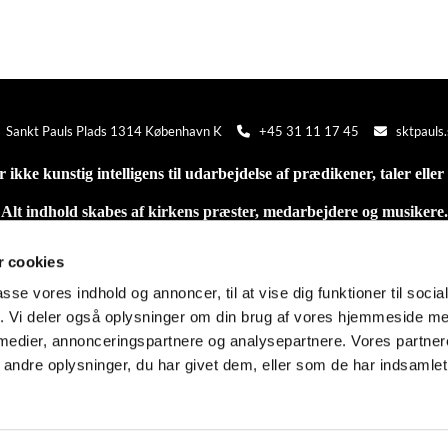
· Sankt Pauls Plads 1314 København K
+45 31 11 17 45
sktpauls


 ikke kunstig intelligens til udarbejdelse af prædikener, taler elle
Alt indhold skabes af kirkens præster, medarbejdere og musikere.
 cookies
passe vores indhold og annoncer, til at vise dig funktioner til soci
HOME SHOP ABOUT PRIVACY POLICY
fik. Vi deler også oplysninger om din brug af vores hjemmeside m
 medier, annonceringspartnere og analysepartnere. Vores partne
ndre oplysninger, du har givet dem, eller som de har indsamlet 
Privatlivspolitik
Log på ChurchDesk