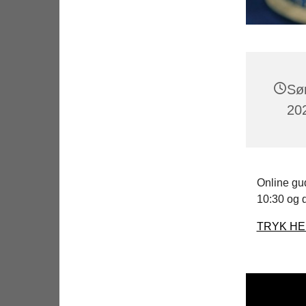
Sø
202
Online gud
10:30 og d
TRYK H