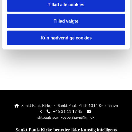
Tillad alle cookies
Tillad valgte
Kun nødvendige cookies
Sankt Pauls Kirke · Sankt Pauls Plads 1314 København

K
+45 31 11 17 45


sktpauls.sognkoebenhavn@km.dk
Sankt Pauls Kirke benytter ikke kunstig intelligens