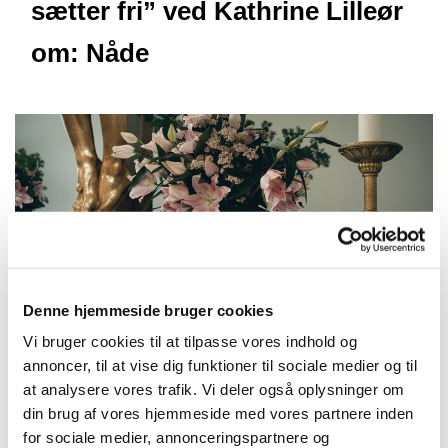
sætter fri” ved Kathrine Lilleør
om: Nåde
Denne hjemmeside bruger cookies
Vi bruger cookies til at tilpasse vores indhold og
annoncer, til at vise dig funktioner til sociale medier og til
at analysere vores trafik. Vi deler også oplysninger om
din brug af vores hjemmeside med vores partnere inden
for sociale medier, annonceringspartnere og
Torsdag 5. november 2026, kl. 18:00