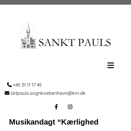
+45 31 11 17 45

sktpauls.sognkoebenhavn@km.dk

Musikandagt “Kærlighed