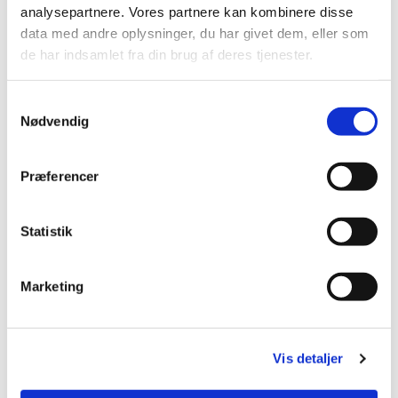
analysepartnere. Vores partnere kan kombinere disse
data med andre oplysninger, du har givet dem, eller som
de har indsamlet fra din brug af deres tjenester.
The/kaffe og småkager Organist: Sangere:
S
Kirketjenere/frivillige:
Nødvendig
a
m
t
Præferencer
y
k
Du vil måske også kunne lide...
k
Statistik
e
v
Marketing
a
l
g
Vis detaljer