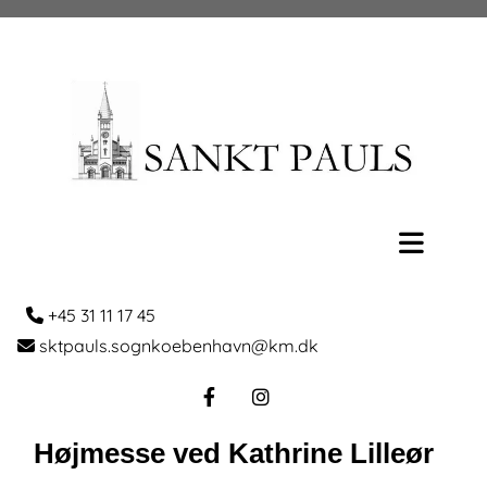
+45 31 11 17 45

sktpauls.sognkoebenhavn@km.dk

Højmesse ved Kathrine Lilleør