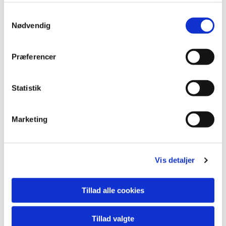
S
Nødvendig
a
Du vil måske også kunne lide...
m
t
Præferencer
y
k
k
Statistik
e
v
Marketing
a
l
g
Vis detaljer
Tillad alle cookies
Tillad valgte